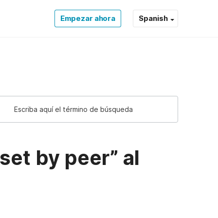
Empezar ahora
Spanish
set by peer” al