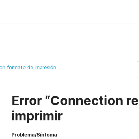
al imprimir ezeep Support Support
on formato de impresión
Error “Connection re
imprimir
Problema/Síntoma