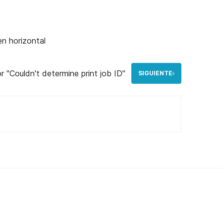
en horizontal
or "Couldn't determine print job ID"
SIGUIENTE
bS1nCutKrDMg