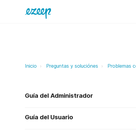
Error “Connection reset by peer” 
Inicio
Preguntas y soluciónes
Problemas c
Guía del Administrador
Guía del Usuario