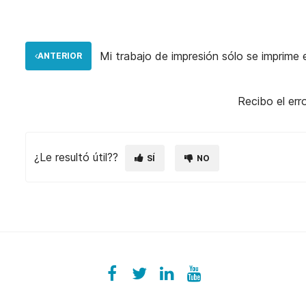
Mi trabajo de impresión sólo se imprime 
ANTERIOR
Recibo el err
¿Le resultó útil??
SÍ
NO
Facebook
ezeeplive
Twitter
ezeep
LinkedIn
ezeep
YouTube
UColzdFFC8r7