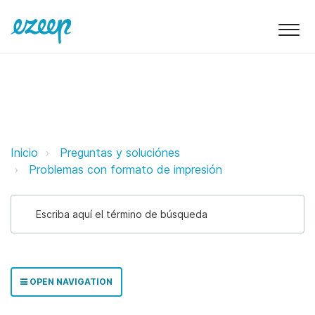
Recibo el error "Couldn't determin
Inicio
Preguntas y soluciónes
Problemas con formato de impresión
OPEN NAVIGATION