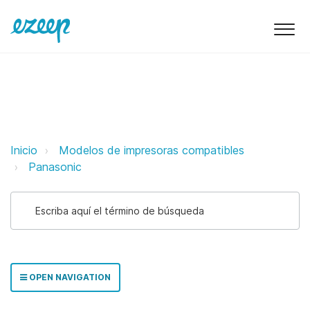
Panasonic ezeep Support Support
Inicio
Modelos de impresoras compatibles
Panasonic
OPEN NAVIGATION