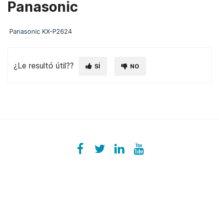
Panasonic
Panasonic KX-P2624
¿Le resultó útil??
SÍ
NO
Facebook
ezeeplive
Twitter
ezeep
LinkedIn
ezeep
YouTube
UColzdFFC8r7