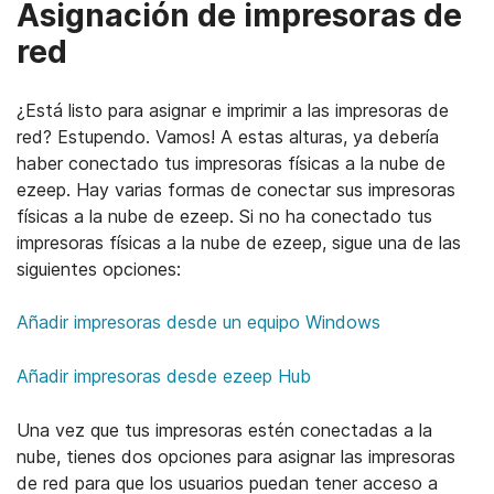
Asignación de impresoras de
red
¿Está listo para asignar e imprimir a las impresoras de
red? Estupendo. Vamos! A estas alturas, ya debería
haber conectado tus impresoras físicas a la nube de
ezeep. Hay varias formas de conectar sus impresoras
físicas a la nube de ezeep. Si no ha conectado tus
impresoras físicas a la nube de ezeep, sigue una de las
siguientes opciones:
Open support article
Open support article
Open support 
Open support article
Añadir impresoras desde un equipo Windows
Open support a
Open support article
Open support article
Open support article
Añadir impresoras desde ezeep Hub
Una vez que tus impresoras estén conectadas a la
nube, tienes dos opciones para asignar las impresoras
de red para que los usuarios puedan tener acceso a