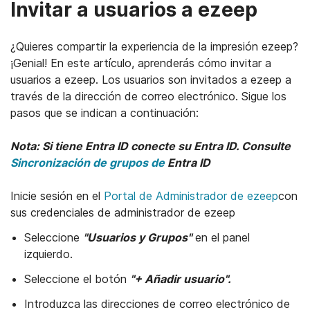
Invitar a usuarios a ezeep
¿Quieres compartir la experiencia de la impresión ezeep?
¡Genial! En este artículo, aprenderás cómo invitar a
usuarios a ezeep. Los usuarios son invitados a ezeep a
través de la dirección de correo electrónico. Sigue los
pasos que se indican a continuación:
Nota: Si tiene Entra ID conecte su Entra ID. Consulte
Sincronización de grupos de
Entra ID
Open support article
Open support article
Open support article
Open support article
Open support article
Link
Open support article
Inicie sesión en
el
Portal de Administrador de ezeep
con
sus credenciales de administrador de ezeep
Seleccione
"Usuarios y Grupos"
en el panel
izquierdo.
Seleccione el botón
"+ Añadir usuario".
Introduzca las direcciones de correo electrónico de