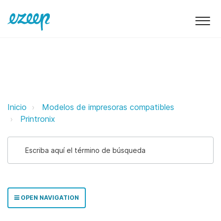
Printronix ezeep Support Support
Inicio
Modelos de impresoras compatibles
Printronix
OPEN NAVIGATION