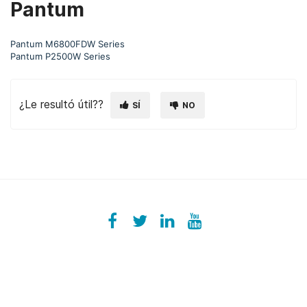
Pantum
Pantum M6800FDW Series
Pantum P2500W Series
¿Le resultó útil??
SÍ
NO
Facebook
ezeeplive
Twitter
ezeep
LinkedIn
ezeep
YouTube
UColzdFFC8r7