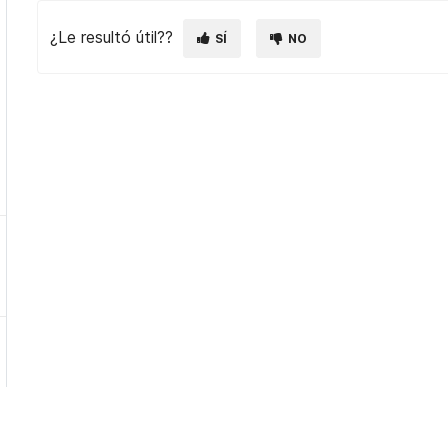
¿Le resultó útil??
SÍ
NO