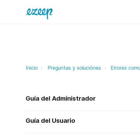
No puedo reclamar mi ezeep Hub, 
Inicio
Preguntas y soluciónes
Errores com
Guía del Administrador
Guía del Usuario