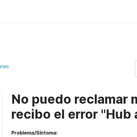
recibo el error "Hub already clai
unes
No puedo reclamar 
recibo el error "Hub
Problema/Síntoma: