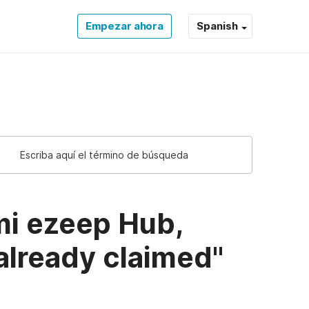
Empezar ahora
Spanish
med" ezeep Support Support
mi ezeep Hub,
 already claimed"