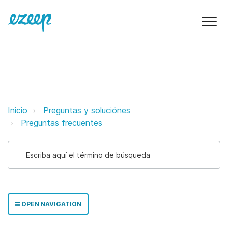
¿Qué idiomas soporta ezeep? eze
Inicio
Preguntas y soluciónes
Preguntas frecuentes
OPEN NAVIGATION