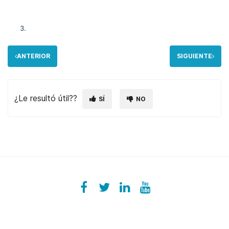
ANTERIOR
SIGUIENTE
¿Le resultó útil??
SÍ
NO
Facebook
ezeeplive
Twitter
ezeep
LinkedIn
ezeep
YouTube
UColzdFFC8r7