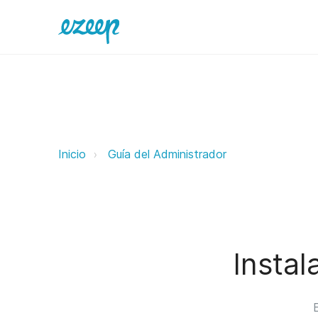
Instalación del software ezeep B
Inicio
Guía del Administrador
Instal