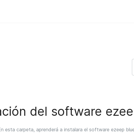
lue ezeep Support Support
ación del software eze
En esta carpeta, aprenderá a instalara el software ezeep blue