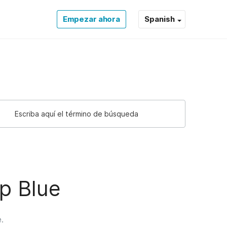
Empezar ahora
Spanish
ep Blue
.