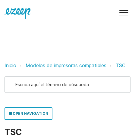
TSC ezeep Support Support
Inicio
Modelos de impresoras compatibles
TSC
OPEN NAVIGATION
TSC