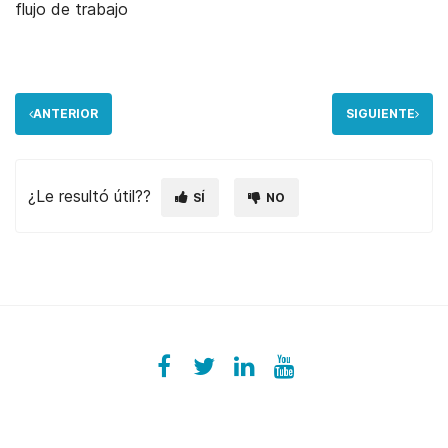
flujo de trabajo
ANTERIOR
SIGUIENTE
¿Le resultó útil??
SÍ
NO
Facebook
ezeeplive
Twitter
ezeep
LinkedIn
ezeep
YouTube
UColzdFFC8r7