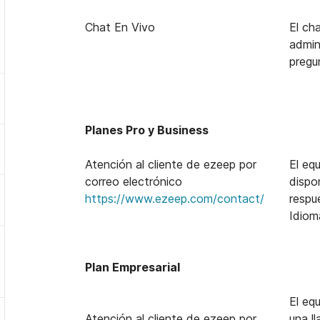
Chat En Vivo
El ch
admin
pregu
Planes Pro y Business
Atención al cliente de ezeep por
El eq
correo electrónico
dispo
help@ezeep.com
https://www.ezeep.com/contact/
respue
Idiom
Plan Empresarial
El eq
Atención al cliente de ezeep por
una l