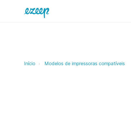
IDP Corp ezeep Support Support
Início
Modelos de impressoras compatíveis