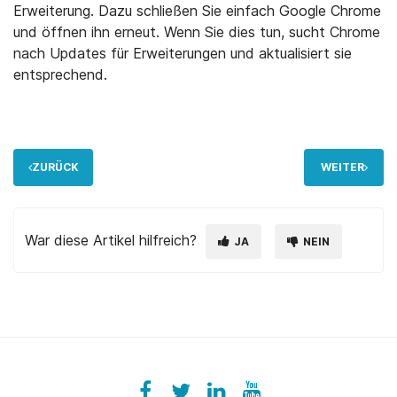
Erweiterung. Dazu schließen Sie einfach Google Chrome
und öffnen ihn erneut. Wenn Sie dies tun, sucht Chrome
nach Updates für Erweiterungen und aktualisiert sie
entsprechend.
ZURÜCK
WEITER
War diese Artikel hilfreich?
JA
NEIN
Facebook
ezeeplive
Twitter
ezeep
LinkedIn
ezeep
YouTube
UColzdFFC8r7