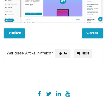
ZURÜCK
WEITER
War diese Artikel hilfreich?
JA
NEIN
Facebook
ezeeplive
Twitter
ezeep
LinkedIn
ezeep
YouTube
UColzdFFC8r7