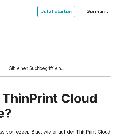
Jetzt starten
German
Support Support
 ThinPrint Cloud
e?
ss von ezeep Blue, wie er auf der ThinPrint Cloud