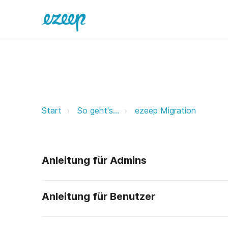
Wie migriere ich von ThinPrint Cl
Start
So geht's…
ezeep Migration
Anleitung für Admins
Anleitung für Benutzer