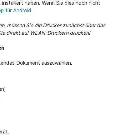
 installiert haben. Wenn Sie dies noch nicht
Open support article
pp für Android
n, müssen Sie die Drucker zunächst über das
Sie direkt auf WLAN-Druckern drucken!
en
uckendes Dokument auszuwählen.
on)
n
rät.