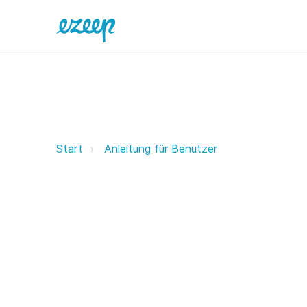
Drucken mit ezeep ezeep Support
Start
Anleitung für Benutzer