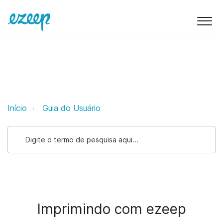
Imprimindo com ezeep ezeep Sup
Início
Guia do Usuário
Imprimindo com ezeep