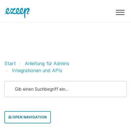
ezeep & Archie ezeep Support Su
Start
Anleitung für Admins
Integrationen und APIs
OPEN NAVIGATION