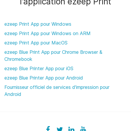
l'application ezeep Print
ezeep Print App pour Windows
ezeep Print App pour Windows on ARM
ezeep Print App pour MacOS
ezeep Blue Print App pour Chrome Browser &
Chromebook
ezeep Blue Printer App pour iOS
ezeep Blue Printer App pour Android
Fournisseur officiel de services d'impression pour
Android
Facebook
ezeeplive
Twitter
ezeep
LinkedIn
ezeep
YouTube
UColzdFFC8r7