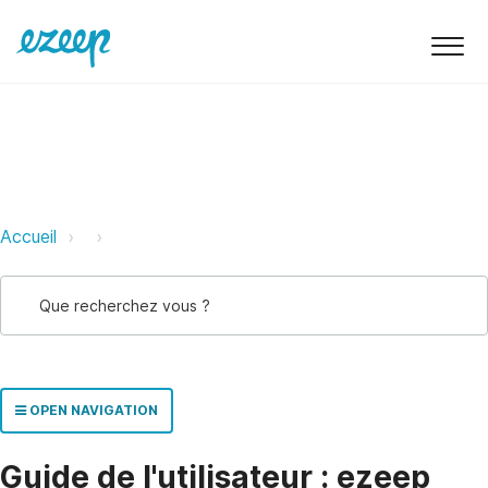
ezeep Support Support
Link
Link
Accueil
OPEN NAVIGATION
Guide de l'utilisateur : ezeep