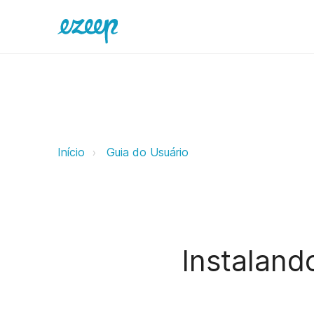
Instalando e configurando ezeep 
Início
Guia do Usuário
Instaland