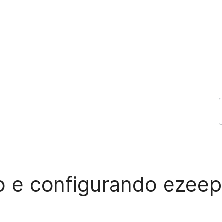
Print App ezeep Support Support
o e configurando ezeep