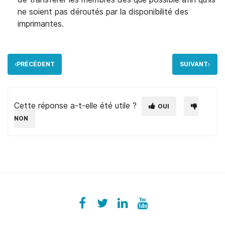
ne soient pas déroutés par la disponibilité des
imprimantes.
PRÉCÉDENT
SUIVANT
Cette réponse a-t-elle été utile ?
OUI
NON
Facebook
ezeeplive
Twitter
ezeep
LinkedIn
ezeep
YouTube
UColzdFFC8r7