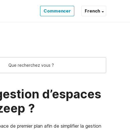
Commencer
French
eep Support Support
gestion d’espaces
zeep ?
ce de premier plan afin de simplifier la gestion