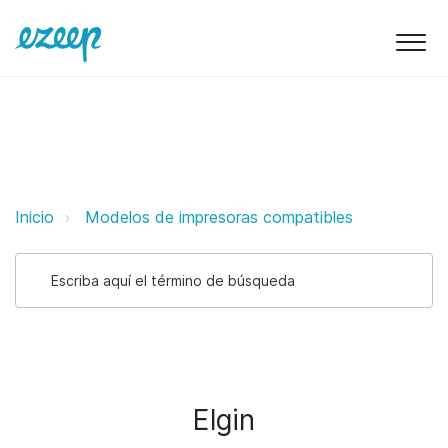
Elgin ezeep Support Support
Inicio
Modelos de impresoras compatibles
Elgin