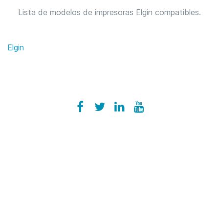
Lista de modelos de impresoras Elgin compatibles.
Elgin
Facebook
ezeeplive
Twitter
ezeep
LinkedIn
ezeep
YouTube
UColzdFFC8r7