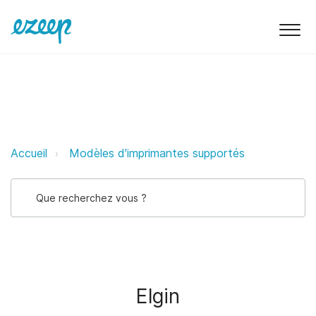
Elgin ezeep Support Support
Accueil
Modèles d'imprimantes supportés
Elgin