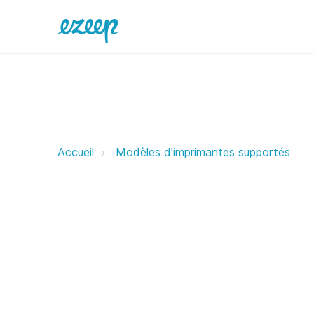
Generic ezeep Support Support
Accueil
Modèles d'imprimantes supportés