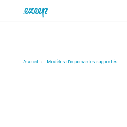
Konica ezeep Support Support
Accueil
Modèles d'imprimantes supportés