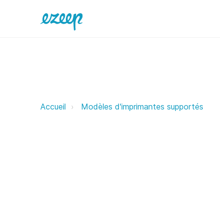
OKI ezeep Support Support
Accueil
Modèles d'imprimantes supportés