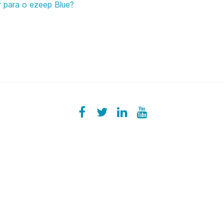
r para o ezeep Blue?
Facebook
ezeeplive
Twitter
ezeep
LinkedIn
ezeep
YouTube
UColzdFFC8r7