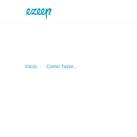
Migração ezeep ezeep Support S
Início
Como fazer...