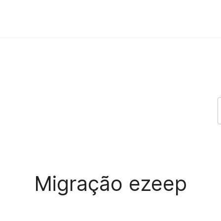
upport
Migração ezeep