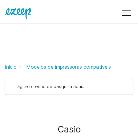
Casio ezeep Support Support
Início
Modelos de impressoras compatíveis
Casio