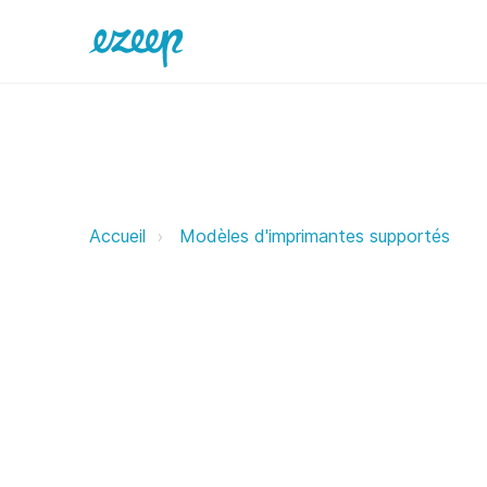
Casio ezeep Support Support
Accueil
Modèles d'imprimantes supportés