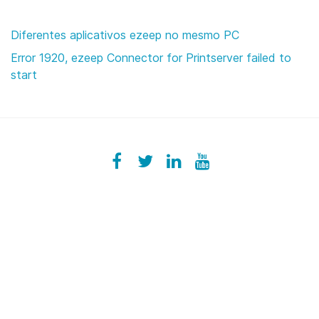
Diferentes aplicativos ezeep no mesmo PC
Error 1920, ezeep Connector for Printserver failed to
start
Facebook
ezeeplive
Twitter
ezeep
LinkedIn
ezeep
YouTube
UColzdFFC8r7