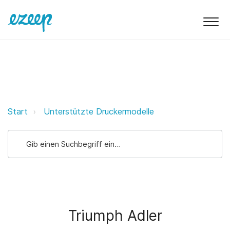
Triumph Adler ezeep Support Sup
Start
Unterstützte Druckermodelle
Triumph Adler