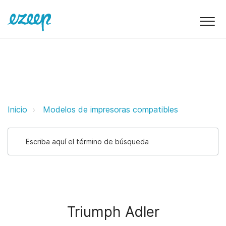
Triumph Adler ezeep Support Sup
Inicio
Modelos de impresoras compatibles
Triumph Adler