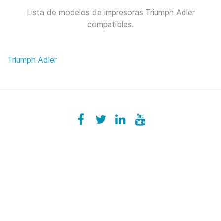
Lista de modelos de impresoras Triumph Adler
compatibles.
Triumph Adler
Facebook
ezeeplive
Twitter
ezeep
LinkedIn
ezeep
YouTube
UColzdFFC8r7