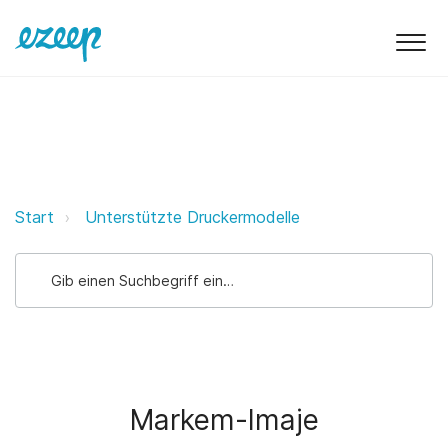
Markem-Imaje ezeep Support Sup
Start
Unterstützte Druckermodelle
Markem-Imaje