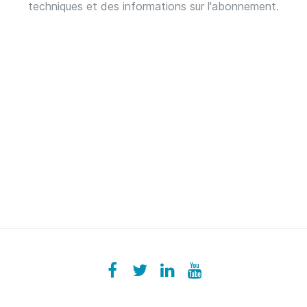
techniques et des informations sur l'abonnement.
Facebook
ezeeplive
Twitter
ezeep
LinkedIn
ezeep
YouTube
UColzdFFC8r7