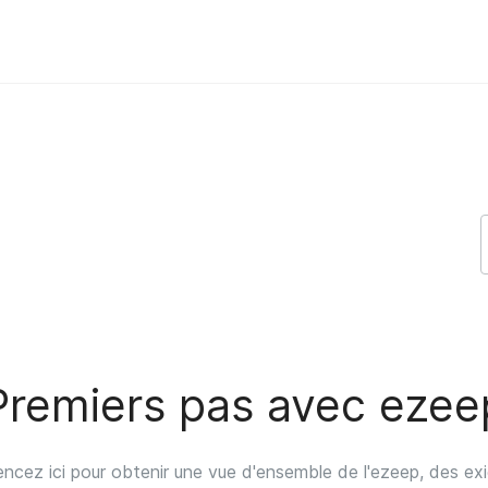
upport Support
Premiers pas avec ezee
cez ici pour obtenir une vue d'ensemble de l'ezeep, des ex