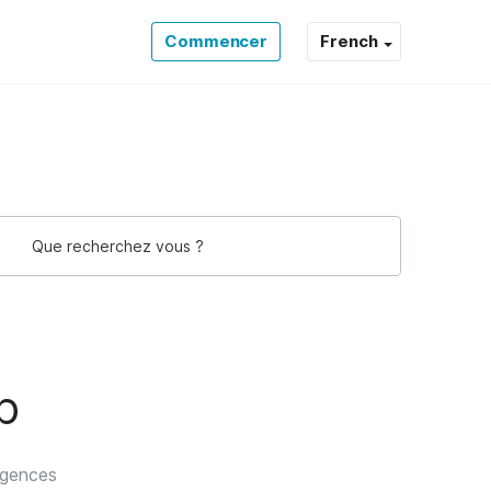
Commencer
French
p
igences