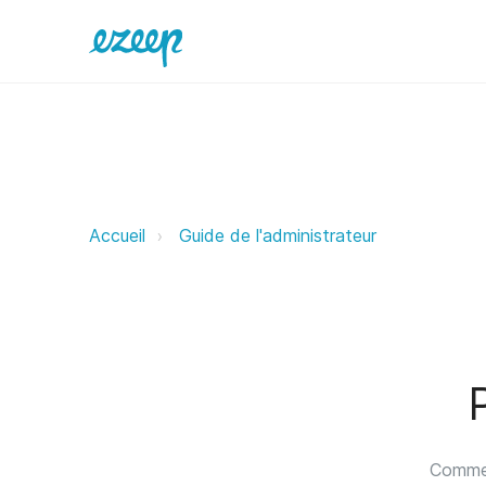
Premiers pas avec ezeep ezeep S
Accueil
Guide de l'administrateur
Commen