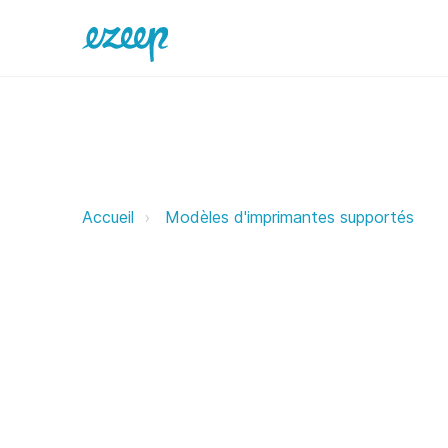
Cognitive ezeep Support Support
Accueil
Modèles d'imprimantes supportés