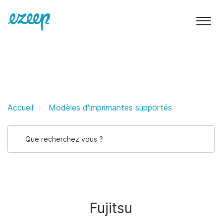
Fujitsu ezeep Support Support
Accueil
Modèles d'imprimantes supportés
Fujitsu