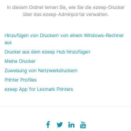
In diesem Ordner lernen Sie, wie Sie die ezeep-Drucker
über das ezeep-Adminportal verwalten.
Hinzufügen von Druckern von einem Windows-Rechner
aus
Drucker aus dem ezeep Hub hinzufügen
Meine Drucker
Zuweisung von Netzwerkdruckern
Printer Profiles
ezeep App for Lexmark Printers
Facebook
ezeeplive
Twitter
ezeep
LinkedIn
ezeep
YouTube
UColzdFFC8r7