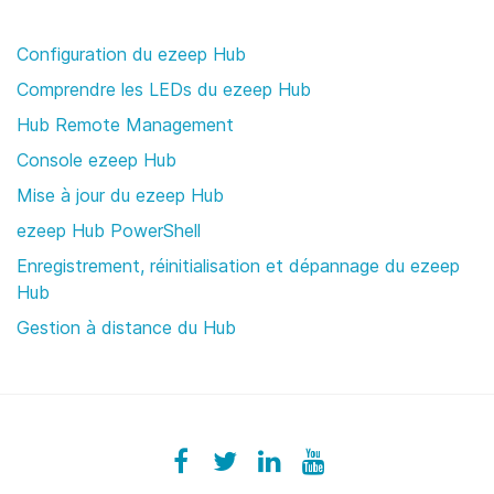
Configuration du ezeep Hub
Comprendre les LEDs du ezeep Hub
Hub Remote Management
Console ezeep Hub
Mise à jour du ezeep Hub
ezeep Hub PowerShell
Enregistrement, réinitialisation et dépannage du ezeep
Hub
Gestion à distance du Hub
Facebook
ezeeplive
Twitter
ezeep
LinkedIn
ezeep
YouTube
UColzdFFC8r7