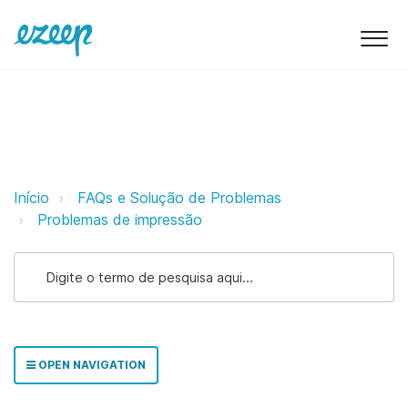
Erro “Connection reset by peer” a
Início
FAQs e Solução de Problemas
Problemas de impressão
OPEN NAVIGATION